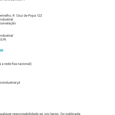
.
rmelho, R. Cruz de Popa 122
ndustrial
rcunvalação
ndustrial
l S/N
ne
a rede fixa nacional)
oindustrial.pt
ualquer responsabilidade se, por lapso, for publicada