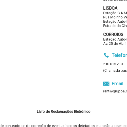
LISBOA
Estação C.A.M
Rua Moinho Ve
Estação Auto-I
Estrada da Ci
CORROIOS
Estação Auto-I
Av. 25 de Abri
Telefo
210 015 210
(Chamada para 
Email
rent@grupoaut
Livro de Reclamações Eletrónico
 de conteúdos e de correção de eventuais erros detetados, mas não assume q