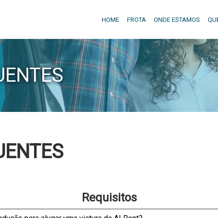
HOME
FROTA
ONDE ESTAMOS
QU
UENTES
UENTES
Requisitos