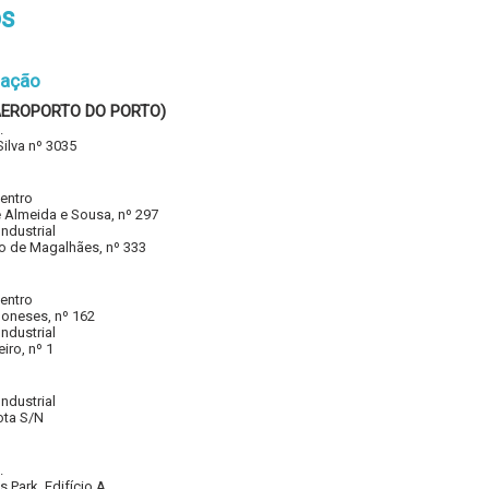
os
zação
AEROPORTO DO PORTO)
.
ilva nº 3035
entro
 Almeida e Sousa, nº 297
ndustrial
o de Magalhães, nº 333
entro
oneses, nº 162
ndustrial
iro, nº 1
ndustrial
ota S/N
.
 Park, Edifício A