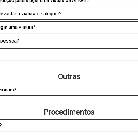
ndução para alugar uma viatura da AI Rent?
vantar a viatura de aluguer?
ugar uma viatura?
a pessoa?
Outras
ionais?
Procedimentos
?