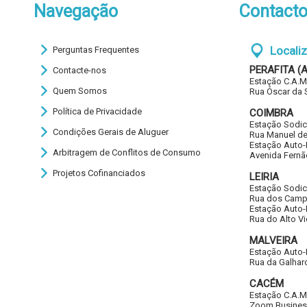
Navegação
Contact
Locali
Perguntas Frequentes
PERAFITA (
Contacte-nos
Estação C.A.M
Quem Somos
Rua Óscar da S
Política de Privacidade
COIMBRA
Estação Sodic
Condições Gerais de Aluguer
Rua Manuel de
Estação Auto-I
Arbitragem de Conflitos de Consumo
Avenida Fernã
Projetos Cofinanciados
LEIRIA
Estação Sodic
Rua dos Camp
Estação Auto-I
Rua do Alto Vie
MALVEIRA
Estação Auto-I
Rua da Galhar
CACÉM
Estação C.A.M
Zoom Business